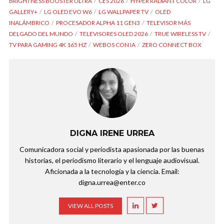
BRIGHTNESS BOOSTER ULTRA
CES 2026
HYPER RADIANT COLOR
LG
GALLERY+
LG OLED EVO W6
LG WALLPAPER TV
OLED
INALÁMBRICO
PROCESADOR ALPHA 11 GEN3
TELEVISOR MÁS
DELGADO DEL MUNDO
TELEVISORES OLED 2026
TRUE WIRELESS TV
TV PARA GAMING 4K 165 HZ
WEBOS CON IA
ZERO CONNECT BOX
DIGNA IRENE URREA
Comunicadora social y periodista apasionada por las buenas
historias, el periodismo literario y el lenguaje audiovisual.
Aficionada a la tecnología y la ciencia. Email:
digna.urrea@enter.co
VIEW ALL POSTS