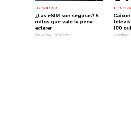
TECNOLOGÍA
TECNOLO
¿Las eSIM son seguras? 5
Caixun
mitos que vale la pena
televi
aclarar
100 pu
290 views
5 min read
280 views