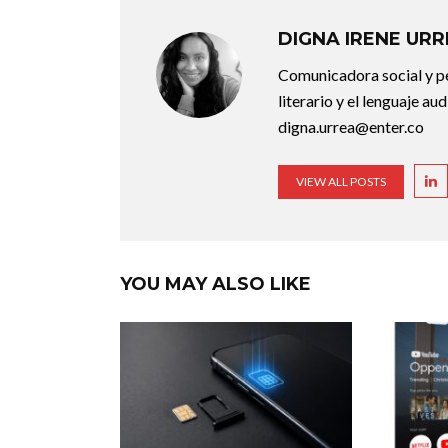
DIGNA IRENE UR
Comunicadora social y pe
literario y el lenguaje au
digna.urrea@enter.co
VIEW ALL POSTS
YOU MAY ALSO LIKE