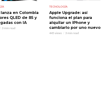
GÍA
TECNOLOGÍA
 lanza en Colombia
Apple Upgrade: así
sores QLED de 85 y
funciona el plan para
lgadas con IA
alquilar un iPhone y
cambiarlo por uno nuevo
3 min read
445 views
3 min read