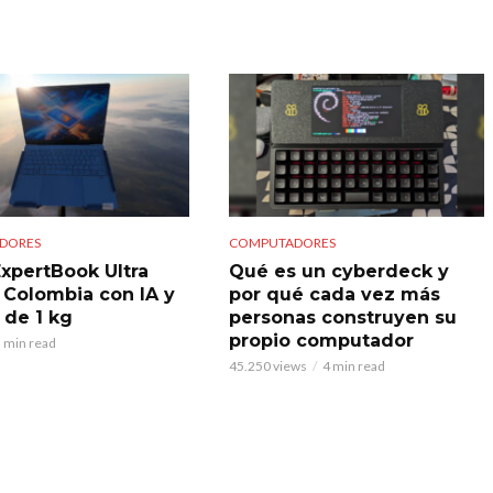
DORES
COMPUTADORES
xpertBook Ultra
Qué es un cyberdeck y
a Colombia con IA y
por qué cada vez más
de 1 kg
personas construyen su
propio computador
 min read
45.250 views
4 min read