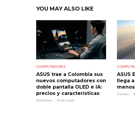
YOU MAY ALSO LIKE
COMPUTADORES
COMPUTA
ASUS trae a Colombia sus
ASUS E
nuevos computadores con
llega 
doble pantalla OLED e IA:
menos 
precios y características
0 views
3
304 views
4 min read