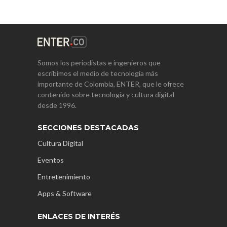
Somos los periodistas e ingenieros que
escribimos el medio de tecnología más
importante de Colombia, ENTER, que le ofrece
contenido sobre tecnología y cultura digital
desde 1996.
SECCIONES DESTACADAS
Cultura Digital
Eventos
Entretenimiento
Apps & Software
ENLACES DE INTERÉS