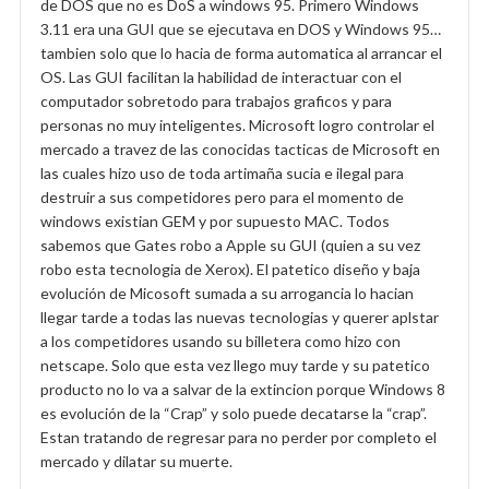
de DOS que no es DoS a windows 95. Primero Windows
3.11 era una GUI que se ejecutava en DOS y Windows 95…
tambien solo que lo hacia de forma automatica al arrancar el
OS. Las GUI facilitan la habilidad de interactuar con el
computador sobretodo para trabajos graficos y para
personas no muy inteligentes. Microsoft logro controlar el
mercado a travez de las conocidas tacticas de Microsoft en
las cuales hizo uso de toda artimaña sucia e ilegal para
destruir a sus competidores pero para el momento de
windows existian GEM y por supuesto MAC. Todos
sabemos que Gates robo a Apple su GUI (quien a su vez
robo esta tecnologia de Xerox). El patetico diseño y baja
evolución de Micosoft sumada a su arrogancia lo hacian
llegar tarde a todas las nuevas tecnologias y querer aplstar
a los competidores usando su billetera como hizo con
netscape. Solo que esta vez llego muy tarde y su patetico
producto no lo va a salvar de la extincion porque Windows 8
es evolución de la “Crap” y solo puede decatarse la “crap”.
Estan tratando de regresar para no perder por completo el
mercado y dilatar su muerte.