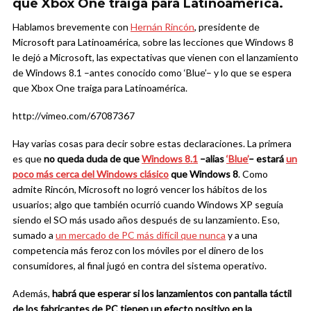
que Xbox One traiga para Latinoamérica.
Hablamos brevemente con
Hernán Rincón
, presidente de
Microsoft para Latinoamérica, sobre las lecciones que Windows 8
le dejó a Microsoft, las expectativas que vienen con el lanzamiento
de Windows 8.1 –antes conocido como ‘Blue’– y lo que se espera
que Xbox One traiga para Latinoamérica.
http://vimeo.com/67087367
Hay varias cosas para decir sobre estas declaraciones. La primera
es que
no queda duda de que
Windows 8.1
–alias
‘Blue’
– estará
un
poco más cerca del Windows clásico
que Windows 8
. Como
admite Rincón, Microsoft no logró vencer los hábitos de los
usuarios; algo que también ocurrió cuando Windows XP seguía
siendo el SO más usado años después de su lanzamiento. Eso,
sumado a
un mercado de PC más difícil que nunca
y a una
competencia más feroz con los móviles por el dinero de los
consumidores, al final jugó en contra del sistema operativo.
Además,
habrá que esperar si los lanzamientos con pantalla táctil
de los fabricantes de PC tienen un efecto positivo en la