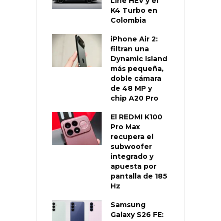
Line HEV y el
K4 Turbo en
Colombia
iPhone Air 2:
filtran una
Dynamic Island
más pequeña,
doble cámara
de 48 MP y
chip A20 Pro
El REDMI K100
Pro Max
recupera el
subwoofer
integrado y
apuesta por
pantalla de 185
Hz
Samsung
Galaxy S26 FE: