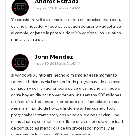
Andrés Estrada
mayo 29, 2013 a las 7:14 AM
Yo considero w8 así como lo crearon en principio está bien,
es algo innovador y todo es cuestión de usarlo y adaptarse
al cambio, dejando la pantalla de inicio opcional los usuarios
nunca la van a usar.
John Mendez
mayo 30, 2013 a las 2:14 AM
si windows 95 hubiera hecho lo mismo en este momento
todos estariamos via DoS abriendo programas… los cambios
se hacen y se mantienen pero se ve q es mucho el miedo q
corre hoy en dia por no vender en una semana 500 millones
de licencias, todo esto es producto de la inmediatez q nos
genera el mundo de hoy… q lindo era antes cuando todo
progresaba lentamente y nos vendian lo q nos decian… no
como ahora q solo hablan de 4k de nucleos pero la velocidad
de computo es menor q la de un procesador normal y el
consumo de bateria es 800 veces mas alto…