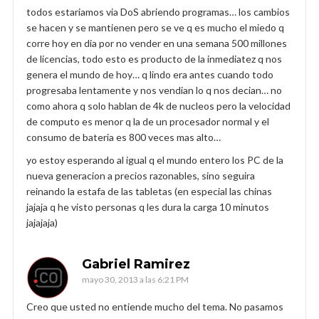
todos estariamos via DoS abriendo programas… los cambios
se hacen y se mantienen pero se ve q es mucho el miedo q
corre hoy en dia por no vender en una semana 500 millones
de licencias, todo esto es producto de la inmediatez q nos
genera el mundo de hoy… q lindo era antes cuando todo
progresaba lentamente y nos vendian lo q nos decian… no
como ahora q solo hablan de 4k de nucleos pero la velocidad
de computo es menor q la de un procesador normal y el
consumo de bateria es 800 veces mas alto…
yo estoy esperando al igual q el mundo entero los PC de la
nueva generacion a precios razonables, sino seguira
reinando la estafa de las tabletas (en especial las chinas
jajaja q he visto personas q les dura la carga 10 minutos
jajajaja)
Gabriel Ramirez
mayo 30, 2013 a las 6:21 PM
Creo que usted no entiende mucho del tema. No pasamos