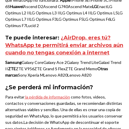
que WhatsApp no funcionará:
Apple
IPhone SE
IPhone 5C
IPhone
6S
Huawei
Ascend D2
Ascend G740
Ascend Mate
LG
Enact
LG
Optimus L2 II
LG Optimus L3 II
LG Optimus L4 II
LG Optimus L5
LG
Optimus L7 II
LG Optimus F3
LG Optimus F5
LG Optimus F6
LG
Optimus F7
Lucid 2
Te puede interesar:
¿AirDrop, eres tú?
WhatsApp te permitirá enviar archivos aún
cuando no tengas conexión a internet
Samsung
Galaxy Core
Galaxy Ace 2
Galaxy Trend Lite
Galaxi Trend
II
ZTE
ZTE V956
ZTE Grand S Flex
ZTE Grand Memo
Otras
marcas
Sony Xperia M
Lenovo A820
Lenovo A820
¿Se perderá mi información?
Para evitar
la pérdida de información
como fotos, videos,
contactos y conversaciones guardadas, se recomiendan distintas
alternativas viables y sencillas. Una de ellas es crear una copia de
seguridad en WhatsApp, lo que permitirá a los usuarios conservar
sus datos.
La decisión de WhatsApp de descontinuar el soporte
para ciertos teléfonos se fundamenta en la necesidad de ofrecer