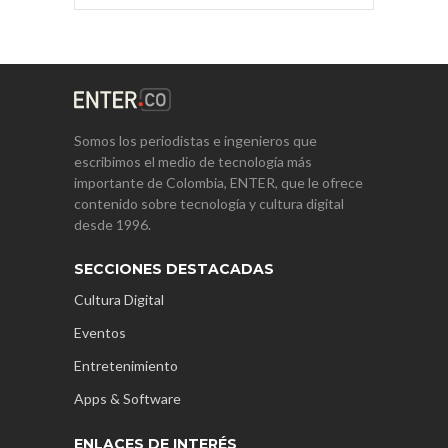
Somos los periodistas e ingenieros que
escribimos el medio de tecnología más
importante de Colombia, ENTER, que le ofrece
contenido sobre tecnología y cultura digital
desde 1996.
SECCIONES DESTACADAS
Cultura Digital
Eventos
Entretenimiento
Apps & Software
ENLACES DE INTERÉS