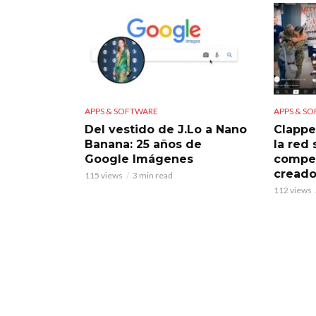
APPS & SOFTWARE
APPS & S
Del vestido de J.Lo a Nano
Clappe
Banana: 25 años de
la red
Google Imágenes
compet
creado
115 views
3 min read
112 views