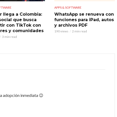
OFTWARE
APPS & SOFTWARE
r llega a Colombia:
WhatsApp se renueva con
 social que busca
funciones para iPad, autos
ir con TikTok con
y archivos PDF
res y comunidades
190 views
2 min read
3 min read
ara adopción inmediata 😉