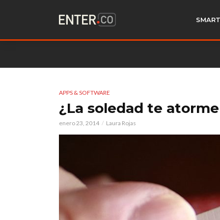
SMART
APPS & SOFTWARE
¿La soledad te atorme
enero 23, 2014
Laura Rojas