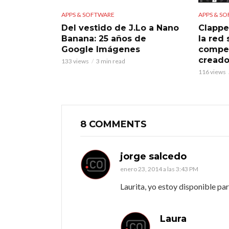
APPS & SOFTWARE
APPS & S
Del vestido de J.Lo a Nano
Clappe
Banana: 25 años de
la red
Google Imágenes
compet
creado
133 views
3 min read
116 views
8 COMMENTS
jorge salcedo
enero 23, 2014 a las 3:43 PM
Laurita, yo estoy disponible p
Laura