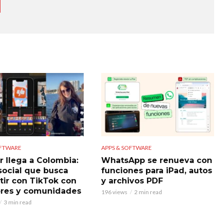
OFTWARE
APPS & SOFTWARE
r llega a Colombia:
WhatsApp se renueva con
 social que busca
funciones para iPad, autos
ir con TikTok con
y archivos PDF
res y comunidades
196 views
2 min read
3 min read