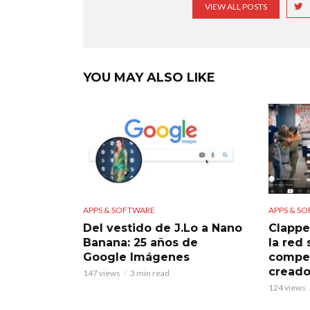
VIEW ALL POSTS
YOU MAY ALSO LIKE
APPS & SOFTWARE
APPS & S
Del vestido de J.Lo a Nano
Clappe
Banana: 25 años de
la red
Google Imágenes
compet
creado
147 views
3 min read
124 views