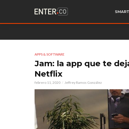
SMART
APPS & SOFTWARE
Jam: la app que te de
Netflix
febrero 11, 2020
Jeffrey Ramos González