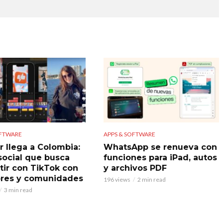
OFTWARE
APPS & SOFTWARE
r llega a Colombia:
WhatsApp se renueva con
 social que busca
funciones para iPad, autos
ir con TikTok con
y archivos PDF
res y comunidades
196 views
2 min read
3 min read