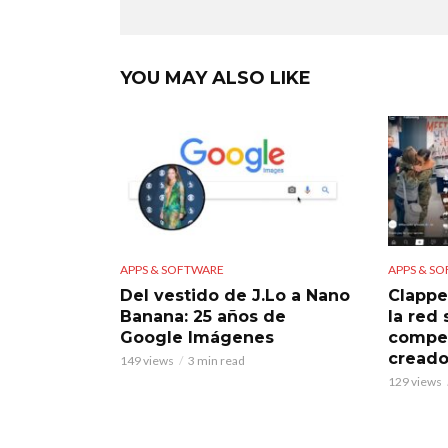
YOU MAY ALSO LIKE
APPS & SOFTWARE
APPS & S
Del vestido de J.Lo a Nano
Clappe
Banana: 25 años de
la red
Google Imágenes
compet
creado
149 views
3 min read
129 views