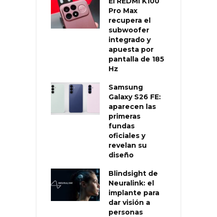
El REDMI K100
Pro Max
recupera el
subwoofer
integrado y
apuesta por
pantalla de 185
Hz
Samsung
Galaxy S26 FE:
aparecen las
primeras
fundas
oficiales y
revelan su
diseño
Blindsight de
Neuralink: el
implante para
dar visión a
personas