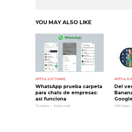
YOU MAY ALSO LIKE
APPS & SOFTWARE
APPS & S
WhatsApp prueba carpeta
Del ve
para chats de empresas:
Banana
así funciona
Googl
71 views
4 min read
149 views