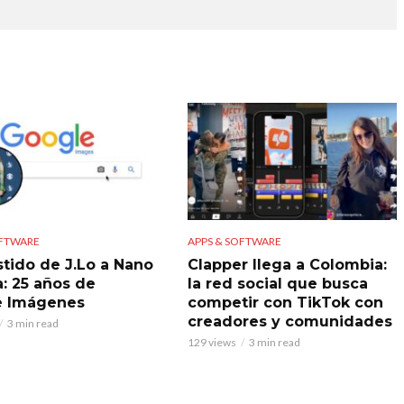
OFTWARE
APPS & SOFTWARE
stido de J.Lo a Nano
Clapper llega a Colombia:
: 25 años de
la red social que busca
e Imágenes
competir con TikTok con
creadores y comunidades
3 min read
129 views
3 min read