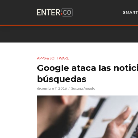
SMART
APPS & SOFTWARE
Google ataca las notic
búsquedas
diciembre 7, 2016
Susana Angulo