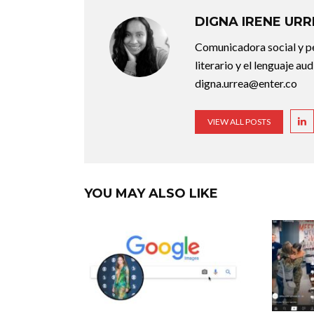
DIGNA IRENE UR
Comunicadora social y pe
literario y el lenguaje au
digna.urrea@enter.co
VIEW ALL POSTS
YOU MAY ALSO LIKE