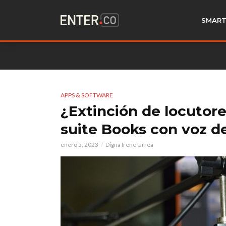
SMART
APPS & SOFTWARE
¿Extinción de locutore
suite Books con voz de 
enero 5, 2023
Digna Irene Urrea