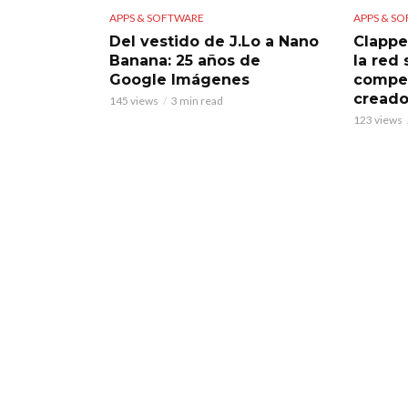
APPS & SOFTWARE
APPS & S
Del vestido de J.Lo a Nano
Clappe
Banana: 25 años de
la red
Google Imágenes
compet
creado
145 views
3 min read
123 views