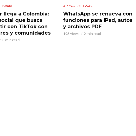
OFTWARE
APPS & SOFTWARE
r llega a Colombia:
WhatsApp se renueva con
 social que busca
funciones para iPad, autos
ir con TikTok con
y archivos PDF
res y comunidades
193 views
2 min read
3 min read