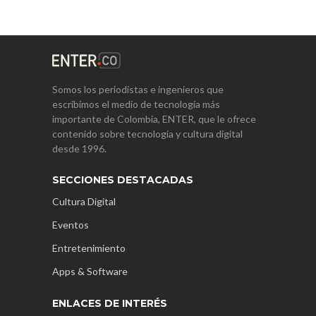
Somos los periodistas e ingenieros que
escribimos el medio de tecnología más
importante de Colombia, ENTER, que le ofrece
contenido sobre tecnología y cultura digital
desde 1996.
SECCIONES DESTACADAS
Cultura Digital
Eventos
Entretenimiento
Apps & Software
ENLACES DE INTERÉS