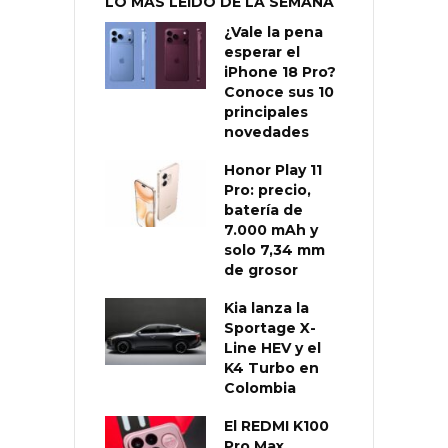
LO MÁS LEÍDO DE LA SEMANA
¿Vale la pena
esperar el
iPhone 18 Pro?
Conoce sus 10
principales
novedades
Honor Play 11
Pro: precio,
batería de
7.000 mAh y
solo 7,34 mm
de grosor
Kia lanza la
Sportage X-
Line HEV y el
K4 Turbo en
Colombia
El REDMI K100
Pro Max