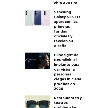
chip A20 Pro
Samsung
Galaxy S26 FE:
aparecen las
primeras
fundas
oficiales y
revelan su
diseño
Blindsight de
Neuralink: el
implante para
dar visión a
personas
ciegas iniciaría
pruebas en
2026
Restaurantes y
teatros
prohíben las