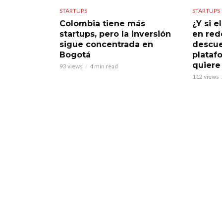
STARTUPS
STARTUPS
Colombia tiene más
¿Y si 
startups, pero la inversión
en rede
sigue concentrada en
descue
Bogotá
plataf
quiere
93 views
4 min read
112 views