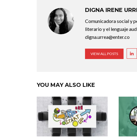
DIGNA IRENE UR
Comunicadora social y pe
literario y el lenguaje au
digna.urrea@enter.co
VIEW ALL POSTS
YOU MAY ALSO LIKE