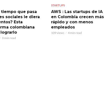
STARTUPS
el tiempo que pasa
AWS : Las startups de IA
s sociales le diera
en Colombia crecen más
ntos? Esta
rápido y con menos
orma colombiana
empleados
 lograrlo
109 views
4 min read
3 min read