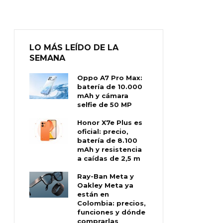
LO MÁS LEÍDO DE LA
SEMANA
Oppo A7 Pro Max:
batería de 10.000
mAh y cámara
selfie de 50 MP
Honor X7e Plus es
oficial: precio,
batería de 8.100
mAh y resistencia
a caídas de 2,5 m
Ray-Ban Meta y
Oakley Meta ya
están en
Colombia: precios,
funciones y dónde
comprarlas