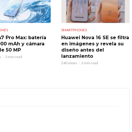
ONES
SMARTPHONES
7 Pro Max: batería
Huawei Nova 16 SE se filtra
000 mAh y cámara
en imágenes y revela su
 de 50 MP
diseño antes del
lanzamiento
s
3 min read
240 views
3 min read