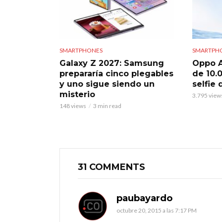
SMARTPHONES
SMARTPH
Galaxy Z 2027: Samsung
Oppo A
prepararía cinco plegables
de 10.
y uno sigue siendo un
selfie
misterio
3.795 view
148 views
3 min read
31 COMMENTS
paubayardo
octubre 20, 2015 a las 7:17 PM