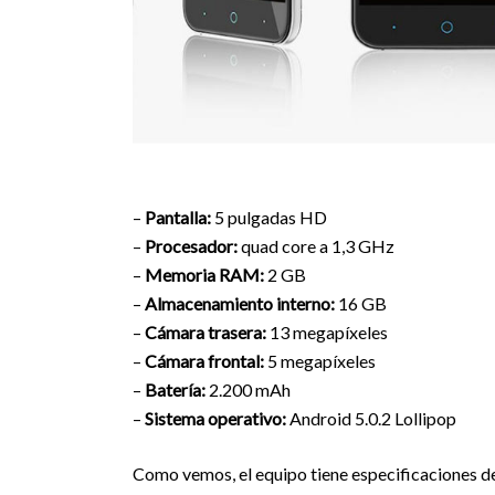
–
Pantalla:
5 pulgadas HD
–
Procesador:
quad core a 1,3 GHz
–
Memoria RAM:
2 GB
–
Almacenamiento interno:
16 GB
–
Cámara trasera:
13 megapíxeles
–
Cámara frontal:
5 megapíxeles
–
Batería:
2.200 mAh
–
Sistema operativo:
Android 5.0.2 Lollipop
Como vemos, el equipo tiene especificaciones d