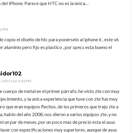
a del iPhone. Parece que HTC no es la única…
02 PM
e copio el diseño de htc para ponerselo al iphone 6 , este v6
er aluminio pero fijo es plastico , por specs esta bueno el
sidor102
, 2015 a las 9:36 PM
e cuerpo de metal en el primer párrafo, he visto zte con muy
jecimiento, y la unica experiencia que tuve con zte fue muy
aro que eran equipos flechos, de los primeros que trajo zte a
, hablo del año 2008, nos dieron a varios equipos zte, y no
ni un par de meses, por un poco mas de precio esta el asus
laser con especificaciones muy superiores, aunque de asus