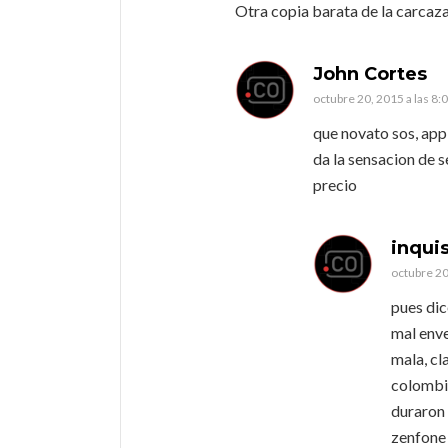
Otra copia barata de la carcaz
John Cortes
octubre 20, 2015 a las 8:
que novato sos, appl
da la sensacion de s
precio
inqui
octubre 20
pues dic
mal enve
mala, cl
colombia
duraron 
zenfone 