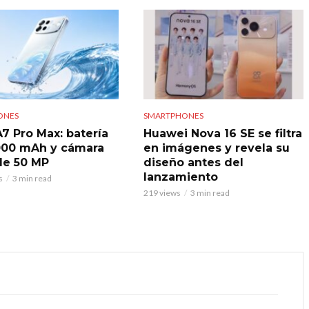
ONES
SMARTPHONES
7 Pro Max: batería
Huawei Nova 16 SE se filtra
000 mAh y cámara
en imágenes y revela su
 de 50 MP
diseño antes del
lanzamiento
s
3 min read
219 views
3 min read