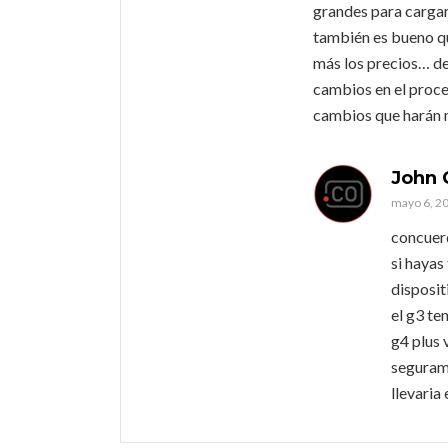
grandes para cargar
también es bueno qu
más los precios… de
cambios en el proce
cambios que harán 
John 
mayo 6, 20
concuerd
si hayas
disposit
el g3 te
g4 plus 
segurame
llevaria 