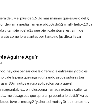
uera de 5 y el plus de 5.5 , lo mas minimo que espero del g
ador de gama media llamese sd650 sd652 o mtk heliox10 ya
 y tambien del 615 que bien calenton si es , a fin de
arato como lo era antes por tanto no justifica llevar
rés Aguirre Aguir
PM
do, hay que pensar que la diferencia entre uno y otro es
 no vale la pena que sigan utilizando procesadores tan
 usar 30 minutos en una aplicación para que el
 inaguantable… o incluso, una llamada extensa calienta
al… me desagrada que quieran presentarlo de 5,5” ya es
de que tuve el motog2 (y ahora el motog3) los siento muy