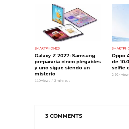
SMARTPHONES
SMARTPH
Galaxy Z 2027: Samsung
Oppo A
prepararía cinco plegables
de 10.
y uno sigue siendo un
selfie
misterio
2.924 view
110 views
3 min read
3 COMMENTS