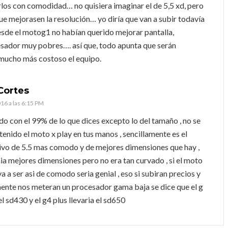
los con comodidad… no quisiera imaginar el de 5,5 xd, pero
e mejorasen la resolución… yo diría que van a subir todavía
sde el motog1 no habían querido mejorar pantalla,
sador muy pobres…. así que, todo apunta que serán
mucho más costoso el equipo.
Cortes
16 a las 6:15 PM
o con el 99% de lo que dices excepto lo del tamaño , no se
 tenido el moto x play en tus manos , sencillamente es el
ivo de 5.5 mas comodo y de mejores dimensiones que hay ,
nia mejores dimensiones pero no era tan curvado , si el moto
va a ser asi de comodo seria genial , eso si subiran precios y
nte nos meteran un procesador gama baja se dice que el g
el sd430 y el g4 plus llevaria el sd650