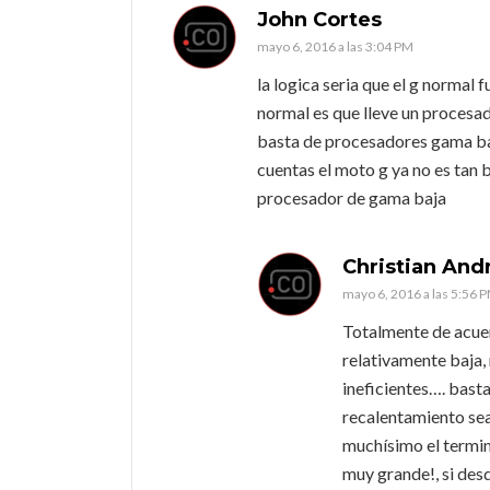
John Cortes
mayo 6, 2016 a las 3:04 PM
la logica seria que el g normal f
normal es que lleve un proces
basta de procesadores gama baja
cuentas el moto g ya no es tan b
procesador de gama baja
Christian And
mayo 6, 2016 a las 5:56 
Totalmente de acuer
relativamente baja,
ineficientes…. basta
recalentamiento sea
muchísimo el termin
muy grande!, si des