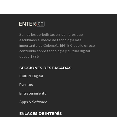
Somos los periodistas e ingenieros que
escribimos el medio de tecnología más
importante de Colombia, ENTER, que le ofrece
contenido sobre tecnología y cultura digital
desde 1996.
SECCIONES DESTACADAS
Cultura Digital
Eventos
Entretenimiento
Apps & Software
ENLACES DE INTERÉS