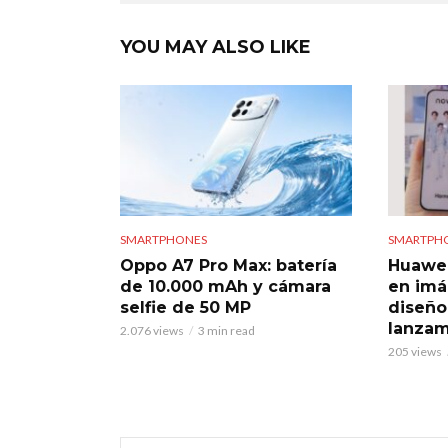
YOU MAY ALSO LIKE
SMARTPHONES
SMARTPH
Oppo A7 Pro Max: batería
Huawei 
de 10.000 mAh y cámara
en imá
selfie de 50 MP
diseño
lanzam
2.076 views
3 min read
205 views