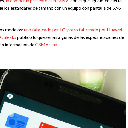
es,
la compañía presentó el Nexus 6
, con el que ‘igualó’ en cierta
de los estándares de tamaño con un equipo con pantalla de 5,96
evos modelos:
uno fabricado por LG y otro fabricado por Huawei
.
Onleaks
publicó lo que serían algunas de las especificaciones de
con información de
GSMArena
.