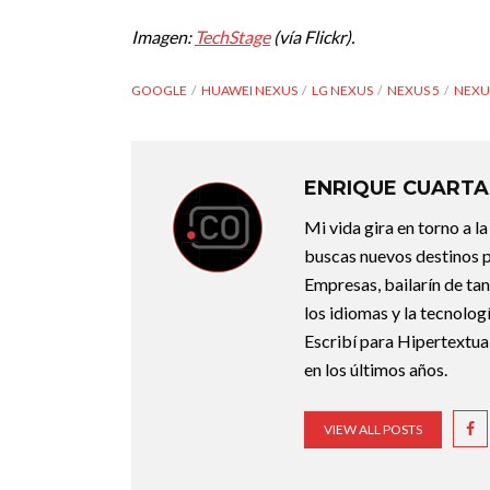
Imagen:
TechStage
(vía Flickr).
GOOGLE
HUAWEI NEXUS
LG NEXUS
NEXUS 5
NEXU
ENRIQUE CUARTA
Mi vida gira en torno a 
buscas nuevos destinos p
Empresas, bailarín de ta
los idiomas y la tecnolo
Escribí para Hipertextual
en los últimos años.
VIEW ALL POSTS