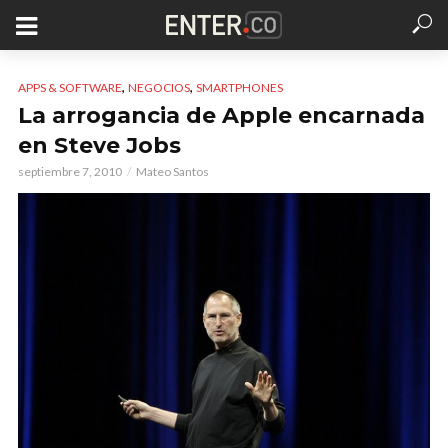
,
,
APPS & SOFTWARE
NEGOCIOS
SMARTPHONES
La arrogancia de Apple encarnada
en Steve Jobs
septiembre 7, 2010
Mateo Santos