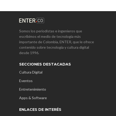
Somos los periodistas e ingenieros que
escribimos el medio de tecnología más
importante de Colombia, ENTER, que le ofrece
contenido sobre tecnología y cultura digital
desde 1996.
SECCIONES DESTACADAS
Cultura Digital
Eventos
Entretenimiento
Apps & Software
ENLACES DE INTERÉS