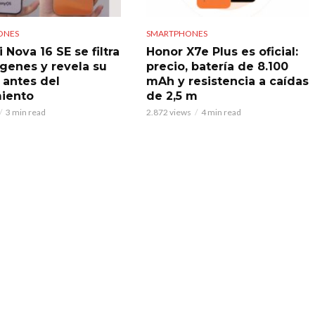
ONES
SMARTPHONES
Nova 16 SE se filtra
Honor X7e Plus es oficial:
genes y revela su
precio, batería de 8.100
 antes del
mAh y resistencia a caídas
iento
de 2,5 m
3 min read
2.872 views
4 min read