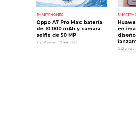
SMARTPHONES
SMARTPH
Oppo A7 Pro Max: batería
Huawei 
de 10.000 mAh y cámara
en imá
selfie de 50 MP
diseño
lanzam
2.259 views
3 min read
212 views