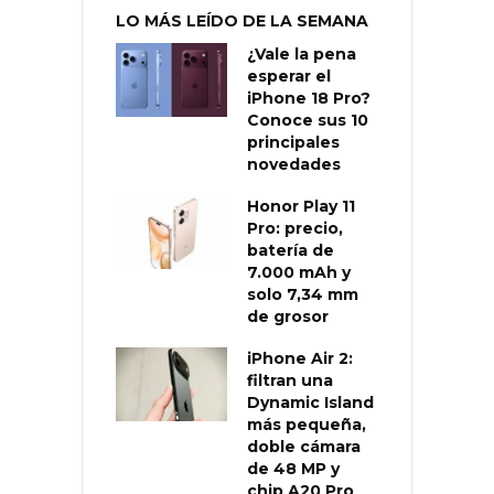
LO MÁS LEÍDO DE LA SEMANA
¿Vale la pena
esperar el
iPhone 18 Pro?
Conoce sus 10
principales
novedades
Honor Play 11
Pro: precio,
batería de
7.000 mAh y
solo 7,34 mm
de grosor
iPhone Air 2:
filtran una
Dynamic Island
más pequeña,
doble cámara
de 48 MP y
chip A20 Pro