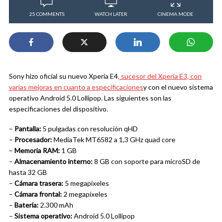
25 COMMENTS
WATCH LATER
CINEMA MODE
Sony hizo oficial su nuevo Xperia E4
, sucesor del Xperia E3, con
varias mejoras en cuanto a especificaciones
y con el nuevo sistema
operativo Android 5.0 Lollipop. Las siguientes son las
especificaciones del dispositivo.
–
Pantalla:
5 pulgadas con resolución qHD
–
Procesador:
MediaTek MT6582 a 1,3 GHz quad core
–
Memoria RAM:
1 GB
–
Almacenamiento interno:
8 GB con soporte para microSD de
hasta 32 GB
–
Cámara trasera:
5 megapíxeles
–
Cámara frontal:
2 megapíxeles
–
Batería:
2.300 mAh
–
Sistema operativo:
Android 5.0 Lollipop