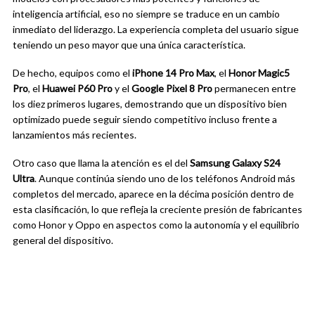
inteligencia artificial, eso no siempre se traduce en un cambio
inmediato del liderazgo. La experiencia completa del usuario sigue
teniendo un peso mayor que una única característica.
De hecho, equipos como el
iPhone 14 Pro Max
, el
Honor Magic5
Pro
, el
Huawei P60 Pro
y el
Google Pixel 8 Pro
permanecen entre
los diez primeros lugares, demostrando que un dispositivo bien
optimizado puede seguir siendo competitivo incluso frente a
lanzamientos más recientes.
Otro caso que llama la atención es el del
Samsung Galaxy S24
Ultra
. Aunque continúa siendo uno de los teléfonos Android más
completos del mercado, aparece en la décima posición dentro de
esta clasificación, lo que refleja la creciente presión de fabricantes
como Honor y Oppo en aspectos como la autonomía y el equilibrio
general del dispositivo.