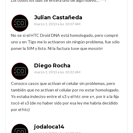
Lol todos los días se entera uno de algo nuevo… ^^!
Julian Castañeda
marzo 1, 2013 a las 10:07 AM
No se si el HTC Droid DNA está homologado, pero compré
uno y en Tigo me lo activaron sin ningún problema, fue sólo
poner la SIM y listo. Ni la factura tuve que mosotrr
Diego Rocha
marzo 1, 2013 a las 10:32 AM
Conozco casos que activan el celular sin problemas, pero
también que no activan el celular por no estar homologado.
Yo estaba indeciso entre el s3 y el htc one x+, por ir a la fija
tocó el s3 (de no haber sido por esa ley me habría decidido
por el htc)
jodaloca14