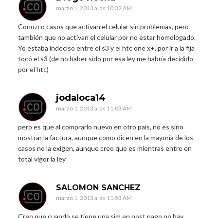
marzo 1, 2013 a las 10:32 AM
Conozco casos que activan el celular sin problemas, pero
también que no activan el celular por no estar homologado.
Yo estaba indeciso entre el s3 y el htc one x+, por ir a la fija
tocó el s3 (de no haber sido por esa ley me habría decidido
por el htc)
jodaloca14
marzo 1, 2013 a las 11:03 AM
pero es que al comprarlo nuevo en otro país, no es sino
mostrar la factura, aunque como dicen en la mayoría de los
casos no la exigen, aunque creo que es mientras entre en
total vigor la ley
SALOMON SANCHEZ
marzo 1, 2013 a las 11:53 AM
Creo que cuando se tiene una sim en post pago no hay