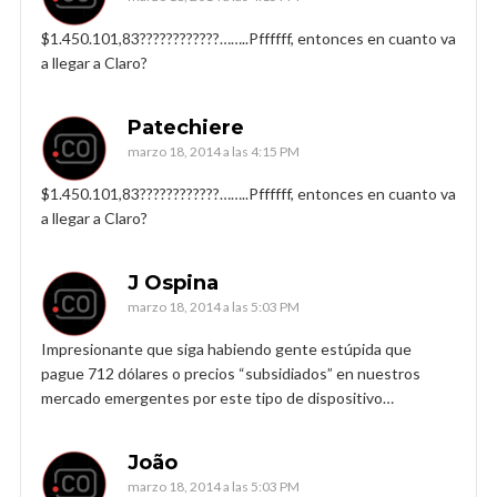
$1.450.101,83????????????……..Pffffff, entonces en cuanto va
a llegar a Claro?
Patechiere
marzo 18, 2014 a las 4:15 PM
$1.450.101,83????????????……..Pffffff, entonces en cuanto va
a llegar a Claro?
J Ospina
marzo 18, 2014 a las 5:03 PM
Impresionante que siga habiendo gente estúpida que
pague 712 dólares o precios “subsidiados” en nuestros
mercado emergentes por este tipo de dispositivo…
João
marzo 18, 2014 a las 5:03 PM