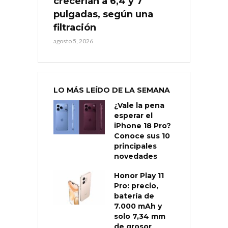
crecerían a 6,4 y 7
pulgadas, según una
filtración
agosto 5, 2026
LO MÁS LEÍDO DE LA SEMANA
¿Vale la pena
esperar el
iPhone 18 Pro?
Conoce sus 10
principales
novedades
Honor Play 11
Pro: precio,
batería de
7.000 mAh y
solo 7,34 mm
de grosor