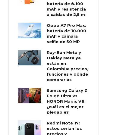
batería de 8.100
mAh y resistencia
a caídas de 2,5 m
Oppo A7 Pro Max:
batería de 10.000
mAh y cámara
selfie de 50 MP
Ray-Ban Meta y
Oakley Meta ya
están en
Colombia: precios,
funciones y dónde
comprarlas
Samsung Galaxy Z
Fold8 Ultra vs.
HONOR Magic V6:
¿cuál es el mejor
plegable?
Redmi Note 17:
estos serían los
precios y