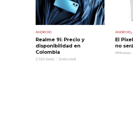
,
ANDROID
ANDROID
Realme 9i: Precio y
El Pix
disponibilidad en
no ser
Colombia
994 views
2.522 views
3 min read