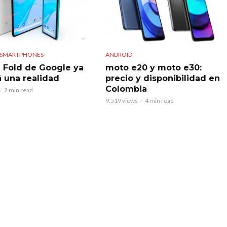
SMARTPHONES
ANDROID
el Fold de Google ya
moto e20 y moto e30:
á una realidad
precio y disponibilidad en
Colombia
2 min read
9.519 views
4 min read