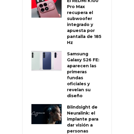
El REDMI K100
Pro Max
recupera el
subwoofer
integrado y
apuesta por
pantalla de 185
Hz
Samsung
Galaxy S26 FE:
aparecen las
primeras
fundas
oficiales y
revelan su
diseño
Blindsight de
Neuralink: el
implante para
dar visión a
personas