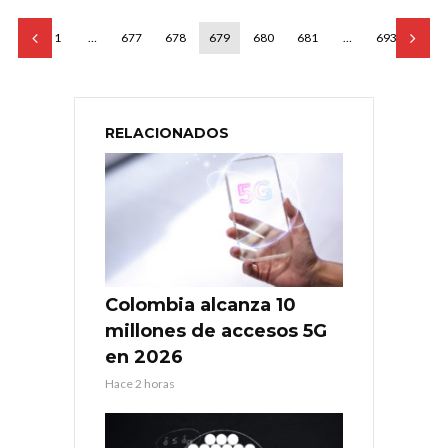
1
…
677
678
679
680
681
…
693
RELACIONADOS
Colombia alcanza 10
millones de accesos 5G
en 2026
Hace 2 horas