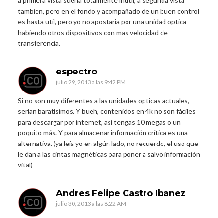
a primera vista suena totalmente inutil, a segunda vista
tambien, pero en el fondo y acompañado de un buen control
es hasta util, pero yo no apostaria por una unidad optica
habiendo otros dispositivos con mas velocidad de
transferencia.
espectro
julio 29, 2013 a las 9:42 PM
Si no son muy diferentes a las unidades opticas actuales,
serían baratísimos. Y bueh, contenidos en 4k no son fáciles
para descargar por internet, así tengas 10 megas o un
poquito más. Y para almacenar información crítica es una
alternativa. (ya leía yo en algún lado, no recuerdo, el uso que
le dan a las cintas magnéticas para poner a salvo información
vital)
Andres Felipe Castro Ibanez
julio 30, 2013 a las 8:22 AM