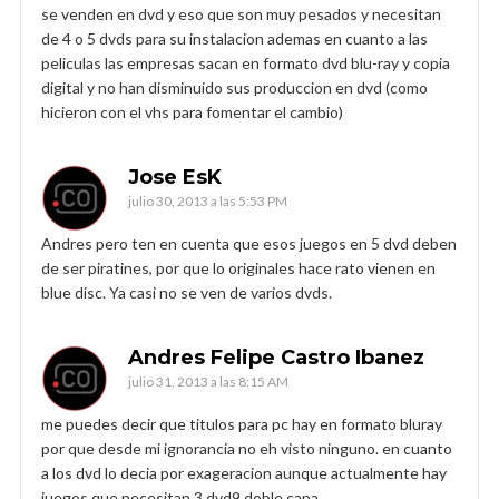
se venden en dvd y eso que son muy pesados y necesitan
de 4 o 5 dvds para su instalacion ademas en cuanto a las
peliculas las empresas sacan en formato dvd blu-ray y copia
digital y no han disminuido sus produccion en dvd (como
hicieron con el vhs para fomentar el cambio)
Jose EsK
julio 30, 2013 a las 5:53 PM
Andres pero ten en cuenta que esos juegos en 5 dvd deben
de ser piratines, por que lo originales hace rato vienen en
blue disc. Ya casi no se ven de varios dvds.
Andres Felipe Castro Ibanez
julio 31, 2013 a las 8:15 AM
me puedes decir que titulos para pc hay en formato bluray
por que desde mi ignorancia no eh visto ninguno. en cuanto
a los dvd lo decia por exageracion aunque actualmente hay
juegos que necesitan 3 dvd9 doble capa