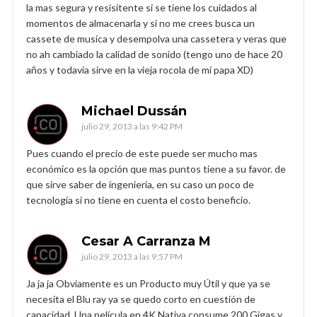
la mas segura y resisitente si se tiene los cuidados al
momentos de almacenarla y si no me crees busca un
cassete de musica y desempolva una cassetera y veras que
no ah cambiado la calidad de sonido (tengo uno de hace 20
años y todavia sirve en la vieja rocola de mi papa XD)
Michael Dussán
julio 29, 2013 a las 9:42 PM
Pues cuando el precio de este puede ser mucho mas
económico es la opción que mas puntos tiene a su favor. de
que sirve saber de ingeniería, en su caso un poco de
tecnología si no tiene en cuenta el costo beneficio.
Cesar A Carranza M
julio 29, 2013 a las 9:57 PM
Ja ja ja Obviamente es un Producto muy Útil y que ya se
necesita el Blu ray ya se quedo corto en cuestión de
capacidad. Una película en 4K Nativa consume 200 Gigas y