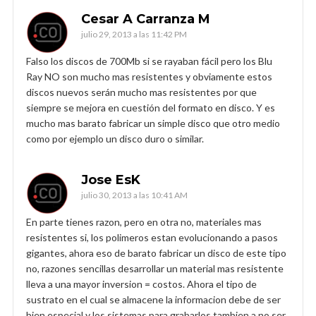
Cesar A Carranza M
julio 29, 2013 a las 11:42 PM
Falso los discos de 700Mb si se rayaban fácil pero los Blu
Ray NO son mucho mas resistentes y obviamente estos
discos nuevos serán mucho mas resistentes por que
siempre se mejora en cuestión del formato en disco. Y es
mucho mas barato fabricar un simple disco que otro medio
como por ejemplo un disco duro o similar.
Jose EsK
julio 30, 2013 a las 10:41 AM
En parte tienes razon, pero en otra no, materiales mas
resistentes si, los polimeros estan evolucionando a pasos
gigantes, ahora eso de barato fabricar un disco de este tipo
no, razones sencillas desarrollar un material mas resistente
lleva a una mayor inversion = costos. Ahora el tipo de
sustrato en el cual se almacene la informacion debe de ser
bien especial y los sistemas para grabarlos tambien a no ser