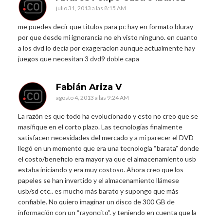
julio 31, 2013 a las 8:15 AM
me puedes decir que titulos para pc hay en formato bluray
por que desde mi ignorancia no eh visto ninguno. en cuanto
a los dvd lo decia por exageracion aunque actualmente hay
juegos que necesitan 3 dvd9 doble capa
Fabián Ariza V
agosto 4, 2013 a las 9:24 AM
La razón es que todo ha evolucionado y esto no creo que se
masifique en el corto plazo. Las tecnologías finalmente
satisfacen necesidades del mercado y a mi parecer el DVD
llegó en un momento que era una tecnología “barata” donde
el costo/beneficio era mayor ya que el almacenamiento usb
estaba iniciando y era muy costoso. Ahora creo que los
papeles se han invertido y el almacenamiento llámese
usb/sd etc.. es mucho más barato y supongo que más
confiable. No quiero imaginar un disco de 300 GB de
información con un “rayoncito”. y teniendo en cuenta que la