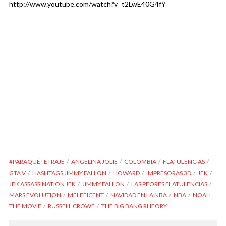
http://www.youtube.com/watch?v=t2LwE40G4fY
#PARAQUÉTETRAJE
ANGELINA JOLIE
COLOMBIA
FLATULENCIAS
GTA V
HASHTAGS JIMMY FALLON
HOWARD
IMPRESORAS 3D
JFK
JFK ASSASSINATION JFK
JIMMY FALLON
LAS PEORES FLATULENCIAS
MARS EVOLUTION
MELEFICENT
NAVIDAD EN LA NBA
NBA
NOAH
THE MOVIE
RUSSELL CROWE
THE BIG BANG RHEORY