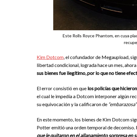
Este Rolls Royce Phantom, en cuya placa
recuper
Kim Dotcom
, el cofundador de Megaupload, sigu
libertad condicional, lograda hace un mes, ahor
sus bienes fue ilegítimo, por lo que no tiene efec
El error consistió en que
los policías que hiciero
el cual le impedía a Dotcom interponer algún recu
su equivocación y la calificaron de
“embarazosa”
En este momento, los bienes de Kim Dotcom sigu
Potter emitió una orden temporal de decomiso. P
que le quitaron en el allanamiento sorpresa en 