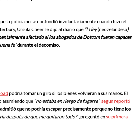
ue la policía no se confundió involuntariamente cuando hizo el
rbury, Ursula Cheer, le dijo al diario que
“la ley
(neozelandesa
)
amentalmente afectado si los abogados de Dotcom fueran capaces
uena fe”
durante el decomiso.
load
podría tomar un giro si los bienes volvieran a sus manos. El
izo asumiendo que
“no estaba en riesgo de fugarse”
,
según reportó
admitió que no podría escapar precisamente porque no tiene los
iría después de que me quitaron todo?”
, preguntó en
su primera