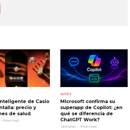
AI/DEV
inteligente de Casio
Microsoft confirma su
talla: precio y
superapp de Copilot: ¿en
nes de salud
qué se diferencia de
ChatGPT Work?
4 min read
164 views
4 min read