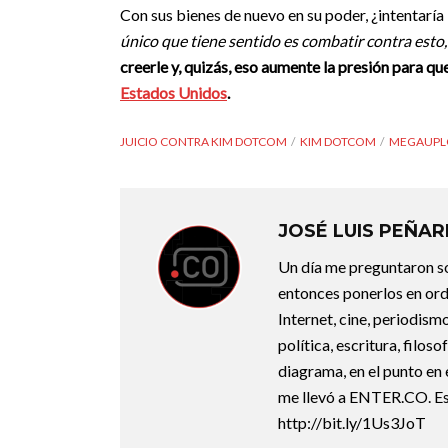
Con sus bienes de nuevo en su poder, ¿intentarí
único que tiene sentido es combatir contra esto, 
creerle y, quizás, eso aumente la presión para que
Estados Unidos
.
JUICIO CONTRA KIM DOTCOM
KIM DOTCOM
MEGAUPL
JOSÉ LUIS PEÑA
Un día me preguntaron so
entonces ponerlos en ord
Internet, cine, periodismo
política, escritura, filos
diagrama, en el punto en 
me llevó a ENTER.CO. Est
http://bit.ly/1Us3JoT