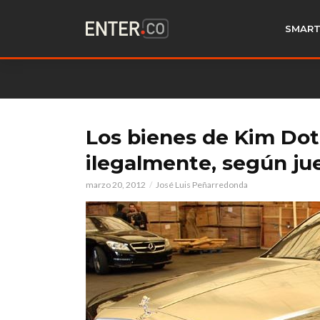
SMART
Los bienes de Kim Do
ilegalmente, según ju
marzo 20, 2012
José Luis Peñarredonda