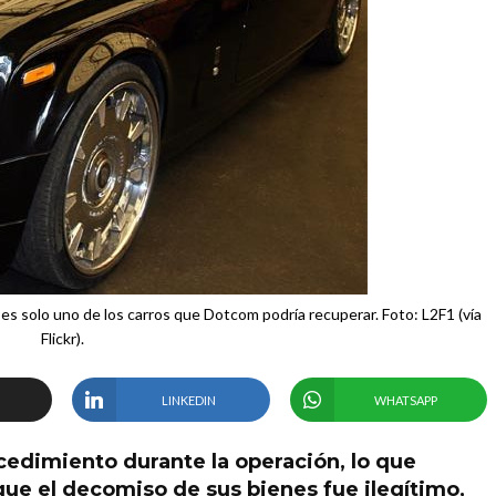
 es solo uno de los carros que Dotcom podría recuperar. Foto: L2F1 (vía
Flickr).
LINKEDIN
WHATSAPP
cedimiento durante la operación, lo que
 que el decomiso de sus bienes fue ilegítimo,