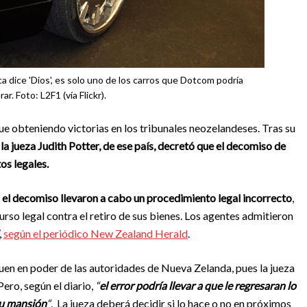
 dice 'Dios', es solo uno de los carros que Dotcom podría
ar. Foto: L2F1 (vía Flickr).
e obteniendo victorias en los tribunales neozelandeses. Tras su
a
la jueza Judith Potter, de ese país, decretó que el decomiso de
tos legales.
n el decomiso llevaron a cabo un procedimiento legal incorrecto
,
rso legal contra el retiro de sus bienes. Los agentes admitieron
,
según el periódico New Zealand Herald
.
en en poder de las autoridades de Nueva Zelanda, pues la jueza
ero, según el diario,
“
el error podría llevar a que le regresaran lo
su mansión
“
. La jueza deberá decidir si lo hace o no en próximos