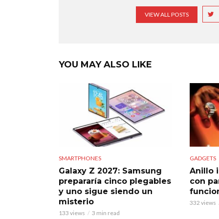
VIEW ALL POSTS
YOU MAY ALSO LIKE
SMARTPHONES
GADGETS
Galaxy Z 2027: Samsung
Anillo 
prepararía cinco plegables
con pan
y uno sigue siendo un
funcio
misterio
332 views
133 views
3 min read