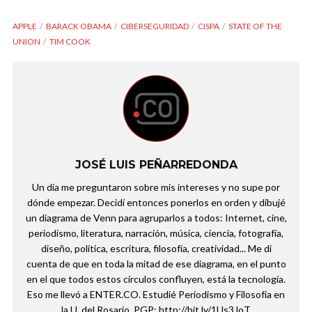
APPLE
BARACK OBAMA
CIBERSEGURIDAD
CISPA
STATE OF THE
UNION
TIM COOK
JOSÉ LUIS PEÑARREDONDA
Un día me preguntaron sobre mis intereses y no supe por
dónde empezar. Decidí entonces ponerlos en orden y dibujé
un diagrama de Venn para agruparlos a todos: Internet, cine,
periodismo, literatura, narración, música, ciencia, fotografía,
diseño, política, escritura, filosofía, creatividad... Me di
cuenta de que en toda la mitad de ese diagrama, en el punto
en el que todos estos círculos confluyen, está la tecnología.
Eso me llevó a ENTER.CO. Estudié Periodismo y Filosofía en
la U. del Rosario. PGP: http://bit.ly/1Us3JoT