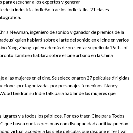
os para escuchar a los expertos y generar
de la industria. IndieBo trae los IndieTalks, 21 clases
atográfica.
Chris Newman, ingeniero de sonido y ganador de premios de la
deus’, quien hablará sobre el arte del sonido en el cine en varios
ino Yang Zhang, quien además de presentar su película ‘Paths of
 Toronto, también hablará sobre el cine urbano en la China
e a las mujeres en el cine. Se seleccionaron 27 películas dirigidas
oducciones protagonizadas por personajes femeninos.
Nancy
 Wood tendrán su IndieTalk para hablar de las mujeres que
los lugares y a todos los públicos. Por eso traen Cine para Todos,
 TIC que busca que las personas con discapacidad auditiva puedan
idad virtual, acceder a las siete películas que dispone el festival