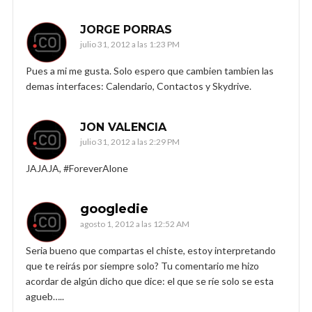
JORGE PORRAS
julio 31, 2012 a las 1:23 PM
Pues a mi me gusta. Solo espero que cambien tambien las
demas interfaces: Calendario, Contactos y Skydrive.
JON VALENCIA
julio 31, 2012 a las 2:29 PM
JAJAJA, #ForeverAlone
googledie
agosto 1, 2012 a las 12:52 AM
Seria bueno que compartas el chiste, estoy interpretando
que te reirás por siempre solo? Tu comentario me hizo
acordar de algún dicho que dice: el que se ríe solo se esta
agueb…..