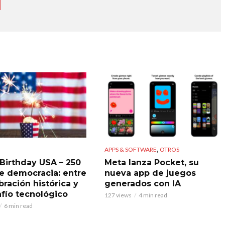
,
APPS & SOFTWARE
OTROS
Birthday USA – 250
Meta lanza Pocket, su
e democracia: entre
nueva app de juegos
bración histórica y
generados con IA
afío tecnológico
127 views
4 min read
6 min read