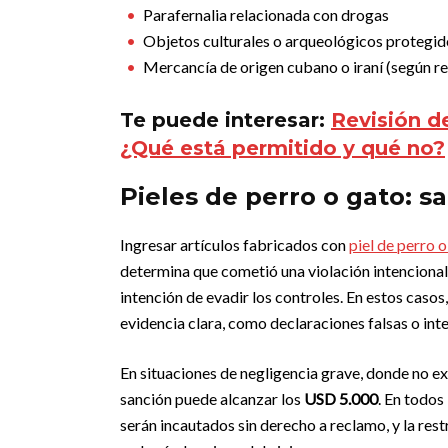
Parafernalia relacionada con drogas
Objetos culturales o arqueológicos protegid
Mercancía de origen cubano o iraní (según re
Te puede interesar:
Revisión d
¿Qué está permitido y qué no?
Pieles de perro o gato: s
Ingresar artículos fabricados con
piel de perro 
determina que cometió una violación intencional,
intención de evadir los controles. En estos caso
evidencia clara, como declaraciones falsas o in
En situaciones de negligencia grave, donde no exi
sanción puede alcanzar los
USD 5.000
. En todos
serán incautados sin derecho a reclamo, y la rest