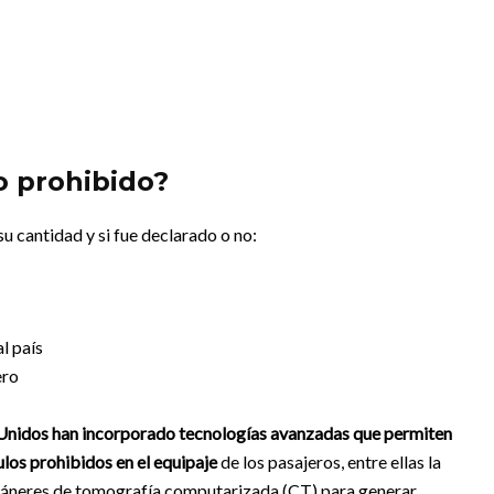
o prohibido?
u cantidad y si fue declarado o no:
l país
ero
Unidos han incorporado tecnologías avanzadas que permiten
ulos prohibidos en el equipaje
de los pasajeros, entre ellas la
scáneres de tomografía computarizada (CT) para generar