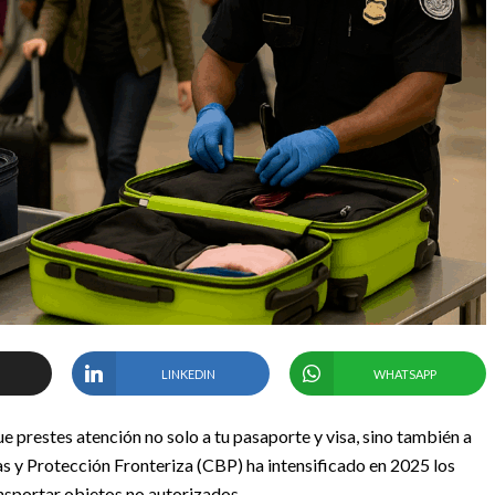
LINKEDIN
WHATSAPP
ue prestes atención no solo a tu pasaporte y visa, sino también a
nas y Protección Fronteriza (CBP) ha intensificado en 2025 los
ansportar objetos no autorizados.