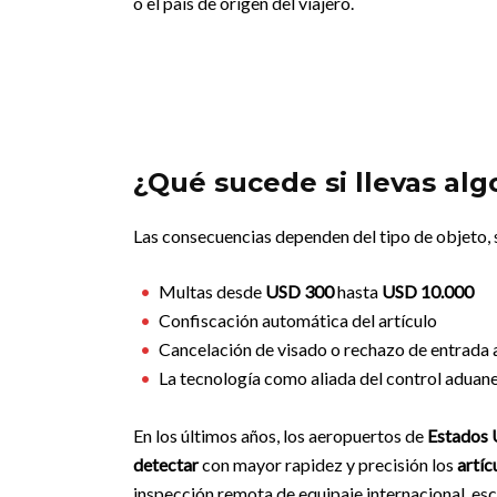
o el país de origen del viajero.
¿Qué sucede si llevas alg
Las consecuencias dependen del tipo de objeto, s
Multas desde
USD 300
hasta
USD 10.000
Confiscación automática del artículo
Cancelación de visado o rechazo de entrada a
La tecnología como aliada del control aduan
En los últimos años, los aeropuertos de
Estados 
detectar
con mayor rapidez y precisión los
artíc
inspección remota de equipaje internacional, e