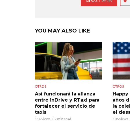
VIEW ALL POSTS
YOU MAY ALSO LIKE
OTROS
OTROS
Así funcionará la alianza
Happy 
entre inDrive y RTaxi para
años d
fortalecer el servicio de
la cele
taxis
el des
116 views
2 min read
106 views