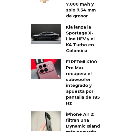
7.000 mAh y
solo 7,34 mm
de grosor
Kia lanza la
Sportage X-
Line HEV y el
K4 Turbo en
Colombia
El REDMI K100
Pro Max
recupera el
subwoofer
integrado y
apuesta por
pantalla de 185
Hz
iPhone Air 2:
filtran una
Dynamic Island
más pequeña,