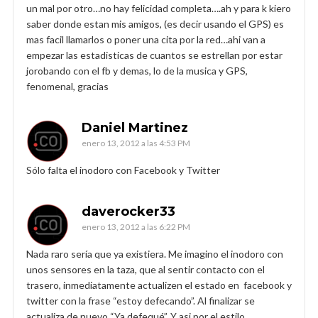
un mal por otro…no hay felicidad completa….ah y para k kiero
saber donde estan mis amigos, (es decir usando el GPS) es
mas facil llamarlos o poner una cita por la red…ahi van a
empezar las estadisticas de cuantos se estrellan por estar
jorobando con el fb y demas, lo de la musica y GPS,
fenomenal, gracias
Daniel Martinez
enero 13, 2012 a las 4:53 PM
Sólo falta el inodoro con Facebook y Twitter
daverocker33
enero 13, 2012 a las 6:22 PM
Nada raro sería que ya existiera. Me imagino el inodoro con
unos sensores en la taza, que al sentir contacto con el
trasero, inmediatamente actualizen el estado en facebook y
twitter con la frase “estoy defecando”. Al finalizar se
actualiza de nuevo “Ya defequé”. Y asi por el estilo.