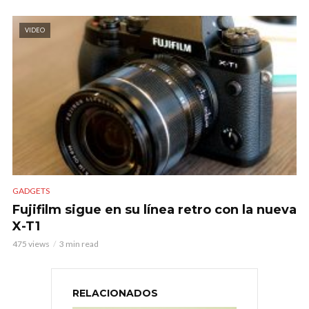
VIDEO
GADGETS
Fujifilm sigue en su línea retro con la nueva
X-T1
475 views
3 min read
RELACIONADOS