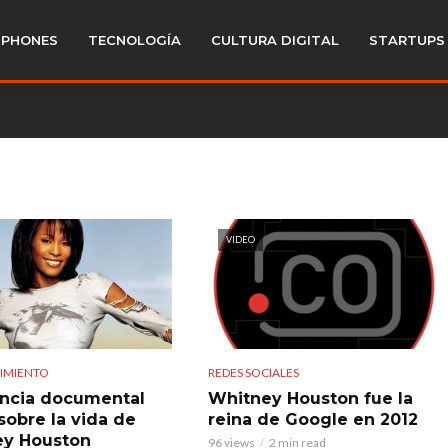
PHONES
TECNOLOGÍA
CULTURA DIGITAL
STARTUPS
VIDEO
IMIENTO
REDES SOCIALES
ncia documental
Whitney Houston fue la
 sobre la vida de
reina de Google en 2012
ey Houston
96 views
2 min read