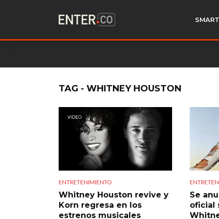
SMART
TAG - WHITNEY HOUSTON
VIDEO
ENTRETENIMIENTO
ENTRETEN
Whitney Houston revive y
Se anu
Korn regresa en los
oficial
estrenos musicales
Whitn