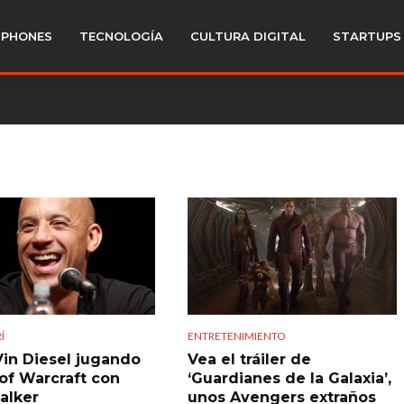
PHONES
TECNOLOGÍA
CULTURA DIGITAL
STARTUPS
Í
ENTRETENIMIENTO
Vin Diesel jugando
Vea el tráiler de
of Warcraft con
‘Guardianes de la Galaxia’,
alker
unos Avengers extraños