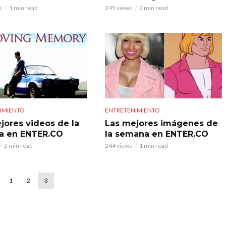
s
1 min read
245 views
2 min read
IMIENTO
ENTRETENIMIENTO
jores videos de la
Las mejores imágenes de
a en ENTER.CO
la semana en ENTER.CO
2 min read
244 views
1 min read
1
2
3