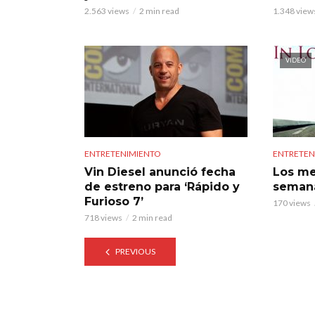
2.563 views
2 min read
1.348 view
VIDEO
ENTRETENIMIENTO
ENTRETEN
Vin Diesel anunció fecha
Los me
de estreno para ‘Rápido y
seman
Furioso 7’
170 views
718 views
2 min read
PREVIOUS