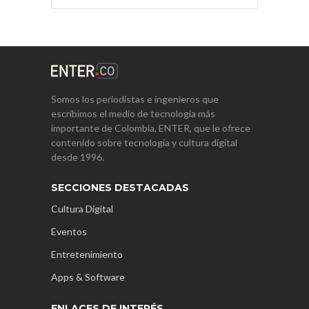
Somos los periodistas e ingenieros que
escribimos el medio de tecnología más
importante de Colombia, ENTER, que le ofrece
contenido sobre tecnología y cultura digital
desde 1996.
SECCIONES DESTACADAS
Cultura Digital
Eventos
Entretenimiento
Apps & Software
ENLACES DE INTERÉS