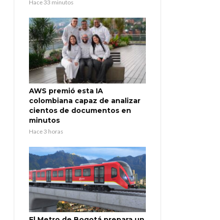
Hace 33 minutos
AWS premió esta IA
colombiana capaz de analizar
cientos de documentos en
minutos
Hace 3 horas
El Metro de Bogotá prepara un