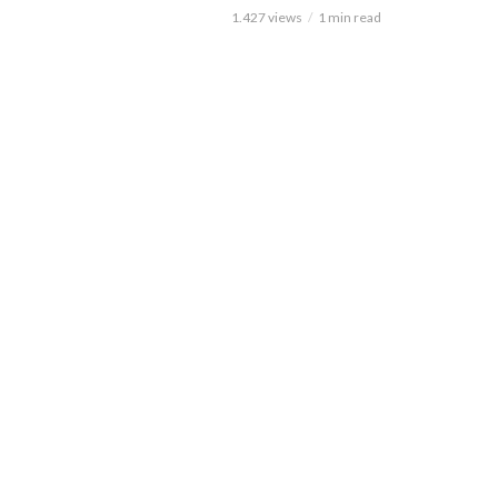
1.427 views
1 min read