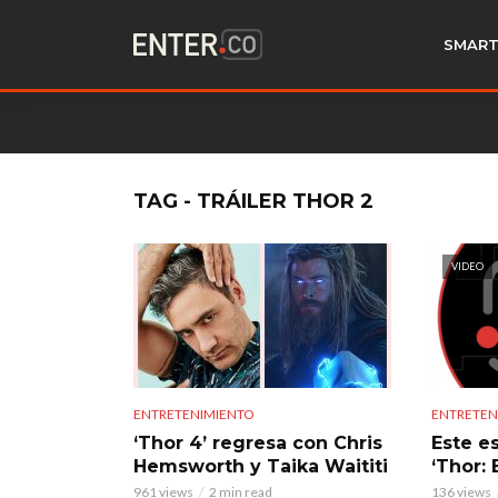
SMART
TAG - TRÁILER THOR 2
VIDEO
ENTRETENIMIENTO
ENTRETEN
‘Thor 4’ regresa con Chris
Este es
Hemsworth y Taika Waititi
‘Thor:
961 views
2 min read
136 views