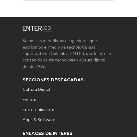
Somos los periodistas e ingenieros que
escribimos el medio de tecnología más
importante de Colombia, ENTER, que le ofrece
contenido sobre tecnología y cultura digital
desde 1996.
SECCIONES DESTACADAS
Cultura Digital
Eventos
Entretenimiento
Apps & Software
ENLACES DE INTERÉS