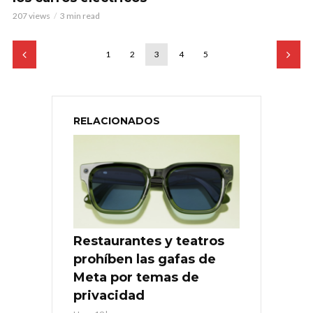
207 views
3 min read
1
2
3
4
5
RELACIONADOS
Restaurantes y teatros
prohíben las gafas de
Meta por temas de
privacidad