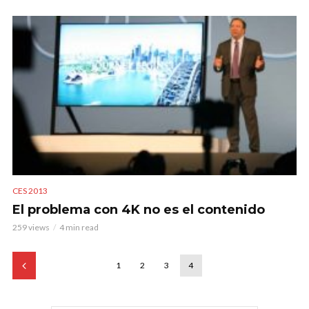
CES 2013
El problema con 4K no es el contenido
259 views
4 min read
1
2
3
4