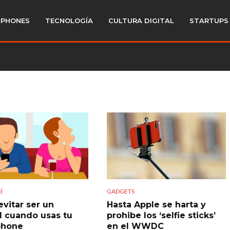
PHONES
TECNOLOGÍA
CULTURA DIGITAL
STARTUPS
Í
GADGETS
vitar ser un
Hasta Apple se harta y
l cuando usas tu
prohibe los ‘selfie sticks’
phone
en el WWDC