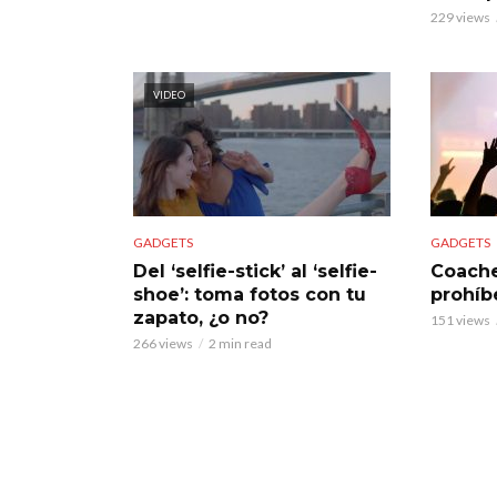
229 views
VIDEO
GADGETS
GADGETS
Del ‘selfie-stick’ al ‘selfie-
Coache
shoe’: toma fotos con tu
prohíbe
zapato, ¿o no?
151 views
266 views
2 min read