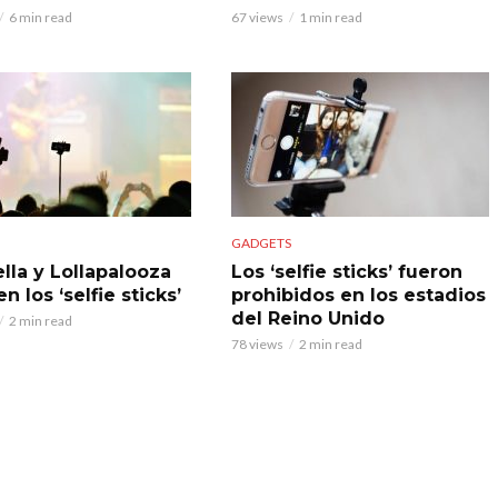
6 min read
67 views
1 min read
GADGETS
lla y Lollapalooza
Los ‘selfie sticks’ fueron
n los ‘selfie sticks’
prohibidos en los estadios
del Reino Unido
2 min read
78 views
2 min read