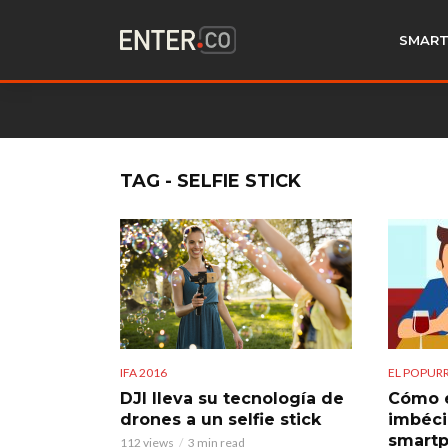
SMART
TAG - SELFIE STICK
IFA 2016
EL POPURR
DJI lleva su tecnología de
Cómo e
drones a un selfie stick
imbéci
smart
112 views
3 min read